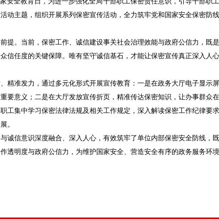
十一个全民国家安全教育日，为进一步强化全局干部职工保密责任意识，引导干部
扣活动主题，组织开展系列保密宣传活动，全力筑牢党和国家安全保密防
要前提。当前，保密工作、诚信建设事关社会治理效能与政府公信力，既
公众信任度的关键保障。唯有坚守诚信基石，才能让保密宣传真正深入人
举、精准发力，通过多元化形式开展宣传教育：一是在政务大厅电子显示
作重要意义；二是在大厅发放宣传折页，精准传达保密知识，让办事群众
部职工集中学习保密法律法规及相关工作规定，深入解读保密工作纪律要
开展。
念与诚信意识深度融合、深入人心，有效筑牢了单位内部保密安全防线，
工作透明度与政府公信力，为维护国家安全、营造安全有序的政务服务环