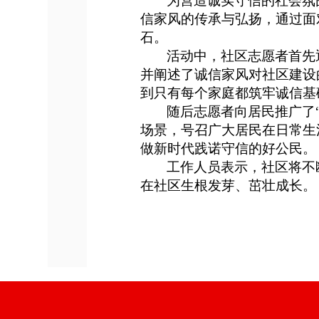
为营造诚实守信的社会氛
信家风的传承与弘扬，通过
面
石
。
活动中，社区志愿者首先
并
阐述了诚信家风对社区建设
到
只有每个家庭都筑牢诚信基
随后
志愿者向居民推广
了
场景，号召广大居民在日常生
做新时代践诺守信的好公民
。
工作人员
表示，社区将不
在社区生根发芽、茁壮成长。