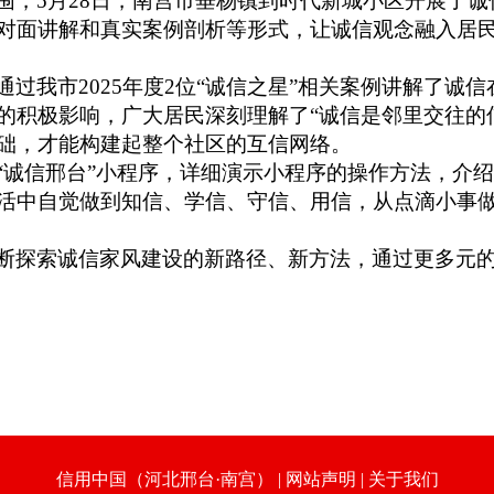
围
，
5月28
日，
南宫市垂杨镇到时代新城小区
开展了
诚
对面讲解
和真实案例
剖析等形式
，让
诚信观念
融入居
通过
我市
2025年度2位“诚信之星”相关
案例讲解了诚信
的积极影响，
广大居民深刻理解了
“诚信是邻里交往的
础，才能构建起整个社区的互信网络。
“诚信邢台”小程序，详
细
演示小程序的操作方法，介
活中自觉做到知信、学信、守信、用信，从点滴小事
断探索诚信家风建设的新路径、新方法，通过更多元
信用中国（河北邢台·南宫）
|
网站声明
|
关于我们