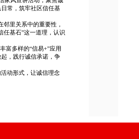
信家风
宣讲活动，聚焦诚
民日常，
筑牢社区信任基
在
邻里关系
中的重要性，
信任基石”这一道理，
认识
绍丰富多样的
“信易+”应用
做起，践行诚信承诺，争
的活动形式，让诚信理念