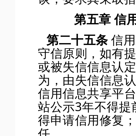
第
五
章
信
第二十
五
条
信用
守信原则，如有
或被
失信信息认
为，由
失信信息
信用信息共享平
站公示
3
年不得提
得
申请
信用修复
任。