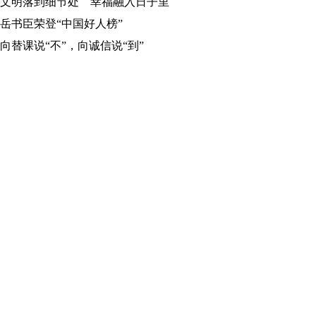
文明落到细节处 幸福融入日子里
岳书臣荣登“中国好人榜”
向替课说“不”，向诚信说“到”